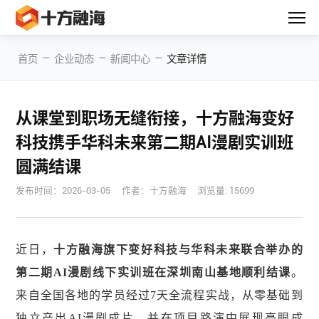
—
—
—
首页
企业动态
新闻中心
文章详情
从课堂到职场无缝衔接，十方融海变好
科技携手华科未来第二期AI漫剧实训班
圆满结课
发布时间：
2026-03-05
作者：十方融海
浏览量: 15699
近日，
十方融海旗下变好科技与华科未来联合举办的
第二期AI漫剧线下实训班在深圳南山基地顺利结课
。
来自全国各地的学员经过7天全流程实战，从零基础到
独立产出AI漫剧成片，并在项目路演中展现亮眼成