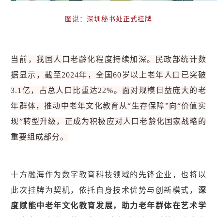
图说：深圳秘书处正式挂牌
当前，我国人口老龄化程度持续加深。民政部统计数
据显示，截至2024年，全国60岁以上老年人口已突破
3.1亿，占总人口比重达22%。面对规模日益庞大的老
年群体，推动中老年文化教育从“生存保障”向“价值实
现”转型升级，正成为积极应对人口老龄化国家战略的
重要组成部分。
十方融海作为数字教育科技领域的先锋企业，也将以
此次挂牌为契机，依托自身技术优势与创新模式，
深
度赋能中老年文化教育发展，助力老年群体在艺术学