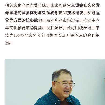
相关文化产品备受青睐。未来可结合
文促会在文化素
养领域的资源优势与梨花教育在AI技术研发、实践运
营等方面的核心能力
，精准弥补市场短板，推动中老
年文化教育市场健康、良性发展。还可围绕舞蹈、书
法等100多个文化素养兴趣品类展开更深入的合作探
索。