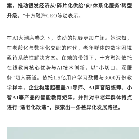
案，推动银发经济从‘碎片化供给’向‘体系化服务’转型
升级。
”十方融海CEO陈劢表示。
在AI大潮席卷之下，陈劢的视野更加广阔。她深知，
在老龄化与数字化交织的时代，老年群体的数字困境
亟待系统性解决方案。在她的带领下，十方融海依托
在线教育核心优势与AI技术创新，以“小切口、深服
务”切入赛道。依托1.5亿用户学习数据与3000万份教
学样本，
企业构建起覆盖AI导师、AI声音陪练师、小
智AI等产品的智能教育矩阵，并针对中老年群体特点
进行“适老化改造”，探索出一条差异化发展路径。