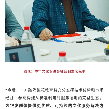
图说：中华文化促进会驻会副主席陈钢
“今后，十方融海梨花教育将充分发挥技术优势和市场
经验，参与构建从标准制定到服务落地的完整生态，
为银发群体提供更优质、可持续的文化服务解决方