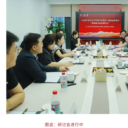
图说：研讨会进行中