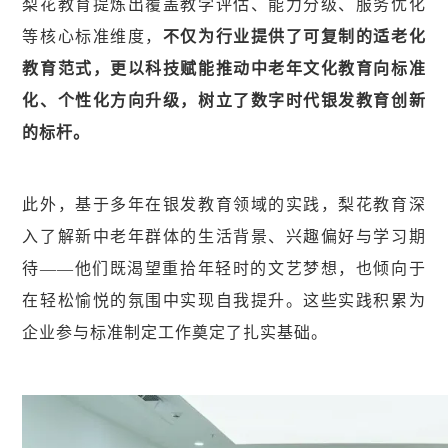
梨花教育提炼出覆盖教学评估、能力分级、服务优化
等核心标准维度，
不仅为行业提供了可复制的适老化
教育范式，更以科技赋能推动中老年文化教育向标准
化、个性化方向升级，树立了数字时代银发教育创新
的标杆。
此外，基于多年在银发教育领域的实践，梨花教育深
入了解新中老年群体的生活背景、兴趣偏好与学习期
待——他们既渴望重拾年轻时的文艺梦想，也倾向于
在轻松愉悦的氛围中实现自我提升。这些实践积累为
企业参与标准制定工作奠定了扎实基础。