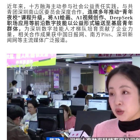
近年来，十方融海主动参与社会公益责任实践，与共
青团深圳南山区委员会深度合作，
连续多年推动
“青年
夜校”课程升级，将
AI绘画
、AI视频创作、DeepSeek
职场应用等前沿数字技能以公益形式输送至基层青年
群体，
为深圳数字技能人才梯队培育贡献了企业力
量，相关合作成果获中国日报网、南方Plus、深圳新
闻网等主流媒体广泛报道。