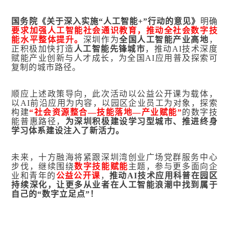
国务院
《关于深入实施“人工智能+”行动的意见》
明确
要求加强人工智能社会通识教育，推动全社会数字技
能水平整体提升。
深圳作为
全国人工智能产业高地
，
正积极加快打造
人工智能先锋城市
，推动AI技术深度
赋能产业创新与人才成长，为全国AI应用普及探索可
复制的城市路径。
顺应上述政策导向，此次活动以公益公开课为载体，
以AI前沿应用为内容，以园区企业员工为对象，探索
构建
“社会资源整合—技能落地—产业赋能”
的数字技
能普惠路径，
为深圳积极建设学习型城市、推进终身
学习体系建设注入了新活力。
未来，十方融海将紧跟深圳湾创业广场党群服务中心
步伐，继续围绕
数字技能赋能
主题，参与更多面向企
业和青年的
公益公开课
，
推动AI技术应用科普在园区
持续深化，让更多从业者在人工智能浪潮中找到属于
自己的“数字立足点”！