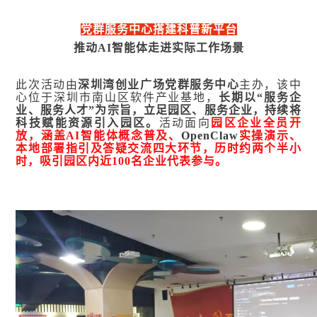
党群服务中心搭建科普新平台
推动AI智能体走进实际工作场景
此次活动由
深圳湾创业广场党群服务中心
主办，该中
心位于深圳市南山区软件产业基地，
长期以“服务企
业、服务人才”为宗旨，立足园区、服务企业，持续将
科技赋能资源引入园区。
活动面向
园区企业全员开
放，涵盖AI智能体概念普及、
OpenClaw
实操演示、
本地部署指引及答疑交流四大环节，历时约两个半小
时，吸引园区内近100名企业代表参与。