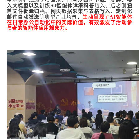
主线进行现场实操演示，前者从
如何下载、安装、接
入大模型以及训练AI智能体详细科普
切入，后者则
涵
盖文件批量归档、网页数据采集与表格写入、定制化
邮件自动发送
等典型企业场景，
生动呈现了AI智能体
在日常办公自动化中的实际价值，
有效激发了活动参
与者的智能体应用想象力。