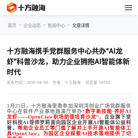
—
—
—
首页
企业动态
新闻中心
文章详情
十方融海携手党群服务中心共办“AI龙
虾”科普沙龙，助力企业拥抱AI智能体新
时代
发布时间：
2026-04-03
作者：十方融海
浏览量: 55182
3月25日，十方融海受邀参加深圳湾创业广场党群服务
中心在软件产业基地路演厅举办
“数字新技能·养好AI
龙虾——OpenClaw职场助理培育沙龙”
，
企业旗下变
好科技AI导师罗莉面向园区企业开展AI智能体公益科
普，
帮助企业员工零门槛了解并上手开源AI智能体工
具OpenClaw，
为园区企业探索AI技术落地提供了切