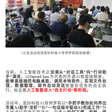
（沙龙活动现场变好科技AI导师罗莉现场授课）
当前，人工智能技术正
加速
从“对话工具”向“行动助
手”演进
。以
OpenClaw
为代表的开源AI智能体框架，
能够直接操控电脑桌面、调用本地软件，实现文件处
理、数据整理、邮件自动发送
等复杂任务的自主执
行，标志着
人工智能进入“自主行动”新阶段。
活动中，变好科技AI导师罗莉以
“手把手教你如何养出
专属AI助手‘龙虾’”
和
“一句话指令驱动AI完成工作”
为