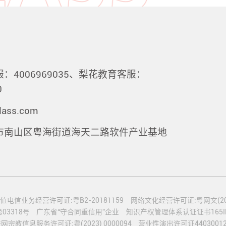
：4006969035、梨花教育客服：
0
lass.com
市南山区粤海街道海天二路软件产业基地
值电信业务经营许可证:粤B2-20181159
网络文化经营许可证:粤网文(2020
3318号
广东省“守合同重信用”企业
知识产权管理体系认证证书165IP2
网宗教信息服务许可证:粤(2023) 0000094
营业性演出许可证44030012