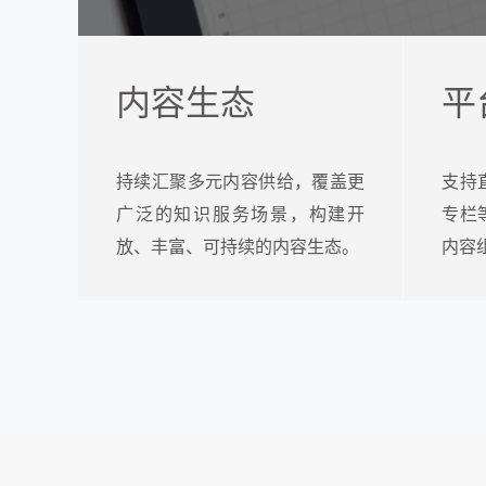
内容生态
平
持续汇聚多元内容供给，覆盖更
支持
广泛的知识服务场景，构建开
专栏
放、丰富、可持续的内容生态。
内容