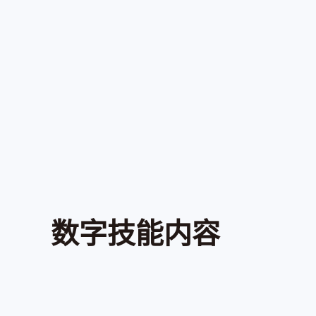
数字技能内容