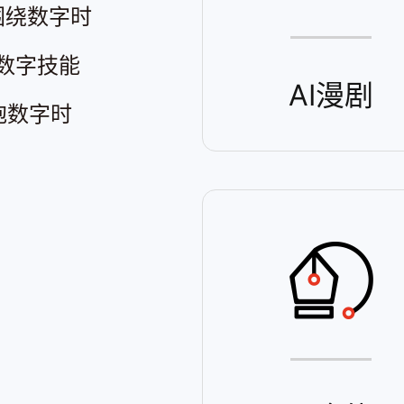
围绕数字时
C数字技能
AI漫剧
抱数字时