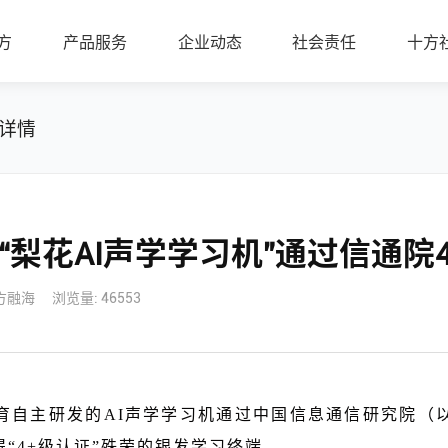
方
产品服务
企业动态
社会责任
十方
详情
“梨花AI声学学习机”通过信通院
方融海
浏览量: 46553
育自主研发的AI声学学习机通过中国信息通信研究院（以
“4+级认证”殊荣的银发学习终端。