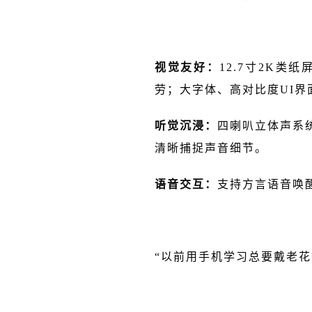
视觉友好：
12.7寸2K
劳；大字体、高对比度UI
听觉沉浸：
四喇叭立体声系
清晰捕捉声音细节。
语音交互：
支持方言语音唤
“以前用手机学习总要戴老