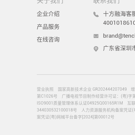
关于我们
联系我们
企业介绍
十方融海客服
400101861
产品服务
brand@tenc
在线咨询
广东省深圳
营业执照
国家高新技术企业 GR202444207049
增
第C1026号
广播电视节目制作经营许可证：(粤)字第0
ISO9001质量管理体系认证04925Q00165R1M
互联
344030532100018号
人力资源服务机构备案凭证(粤)人
案凭证(粤)网械平台备字[2024]第00012号