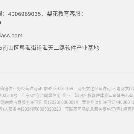
：4006969035、梨花教育客服：
0
lass.com
市南山区粤海街道海天二路软件产业基地
值电信业务经营许可证:粤B2-20181159
网络文化经营许可证:粤网文(2020
3318号
广东省“守合同重信用”企业
知识产权管理体系认证证书165IP2
网宗教信息服务许可证:粤(2023) 0000094
营业性演出许可证44030012
服备字[2024]第0305020223
互联网药品信息服务资格证(粤) 经营性-2