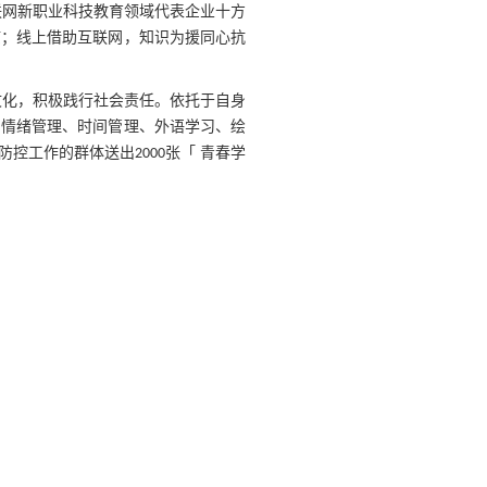
联网新职业科技教育领域代表企业十方
疫；线上借助互联网，知识为援同心抗
文化，积极践行社会责任。依托于自身
出情绪管理、时间管理、外语学习、绘
防控工作的群体送出
张「 青春学
2000