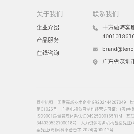
关于我们
联系我们
企业介绍
十方融海客服
400101861
产品服务
brand@tenc
在线咨询
广东省深圳
营业执照
国家高新技术企业 GR202444207049
增
第C1026号
广播电视节目制作经营许可证：(粤)字第0
ISO9001质量管理体系认证04925Q00165R1M
互联
344030532100018号
人力资源服务机构备案凭证(粤)人
案凭证(粤)网械平台备字[2024]第00012号