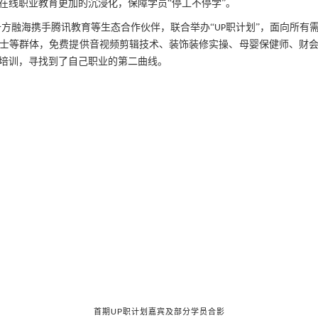
在线职业教育更加的沉浸化，保障学员“停工不停学”。
十方融海
携手腾讯教育等生态合作伙伴，联合举办
“
职计划”，
面向所有
UP
士等群体，免费提供音视频剪辑技术、装饰装修实操、母婴保健师、财
培训，寻找到了自己职业的第二曲线。
首期UP职计划嘉宾及部分学员合影