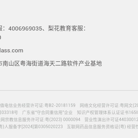
：4006969035、梨花教育客服：
0
lass.com
市南山区粤海街道海天二路软件产业基地
值电信业务经营许可证:粤B2-20181159
网络文化经营许可证:粤网文(2020
3318号
广东省“守合同重信用”企业
知识产权管理体系认证证书165IP2
网宗教信息服务许可证:粤(2023) 0000094
营业性演出许可证44030012
服备字[2024]第0305020223
互联网药品信息服务资格证(粤) 经营性-2