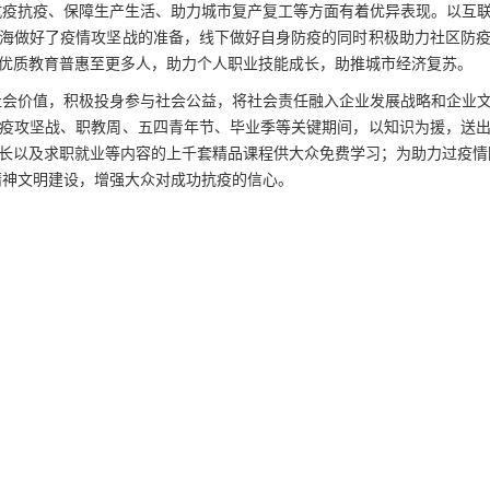
抗疫抗疫、保障生产生活、助力城市复产复工等方面有着优异表现。以互
海做好了疫情攻坚战的准备，线下做好自身防疫的同时积极助力社区防
优质教育普惠至更多人，助力个人职业技能成长，助推城市经济复苏。
社会价值，积极投身参与社会公益，将社会责任融入企业发展战略和企业
疫攻坚战、职教周、五四青年节、毕业季等关键期间，以知识为援，送
长以及求职就业等内容的上千套精品课程供大众免费学习；为助力过疫情
精神文明建设，增强大众对成功抗疫的信心。