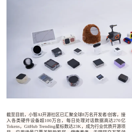
截至目前，小智AI开源社区已汇聚全球8万名开发者/创客，接
入各类硬件设备超100万台，每日处理对话数据高达270亿
Tokens，GitHub Trending星标数达23K，成为行业优质开源项