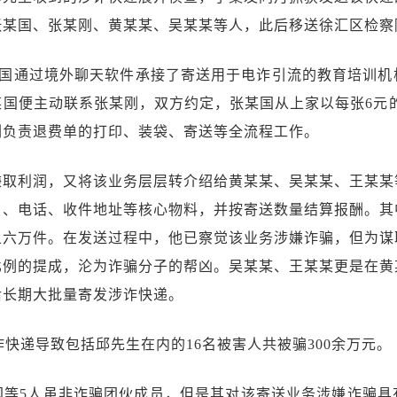
张某国、张某刚、黄某某、吴某某等人，此后移送徐汇区检察
张某国通过境外聊天软件承接了寄送用于电诈引流的教育培训
国便主动联系张某刚，双方约定，张某国从上家以每张6元的
刚负责退费单的打印、装袋、寄送等全流程工作。
赚取利润，又将该业务层层转介绍给黄某某、吴某某、王某某
名、电话、收件地址等核心物料，并按寄送数量结算报酬。其
五六万件。在发送过程中，他已察觉该业务涉嫌诈骗，但为谋
比例的提成，沦为诈骗分子的帮凶。吴某某、王某某更是在黄
后长期大批量寄发涉诈快递。
涉诈快递导致包括邱先生在内的16名被害人共被骗300余万元。
国等5人虽非诈骗团伙成员，但是其对该寄送业务涉嫌诈骗具