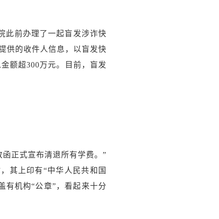
该院此前办理了一起盲发涉诈快
家提供的收件人信息，以盲发快
金额超300万元。目前，盲发
致函正式宣布清退所有学费。”
”，其上印有“中华人民共和国
盖有机构“公章”，看起来十分