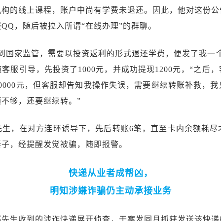
机构的线上课程，账户中尚有学费未退还。因此，他对这份公
QQ，随后被拉入所谓“在线办理”的群聊。
到国家监管，需要以投资返利的形式退还学费，便发了我一个
客服引导，先投资了1000元，并成功提现1200元，“之后
0000元，但客服却告知我操作失误，需要继续转账补救，
不够，还要继续转。”
生，在对方连环诱导下，先后转账6笔，直至卡内余额耗尽
妻子，经提醒发觉被骗，随即报警。
快递从业者成帮凶，
明知涉嫌诈骗仍主动承接业务
邱先生收到的涉诈快递展开侦查，于案发同月抓获发送该快递