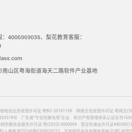
：4006969035、梨花教育客服：
0
lass.com
市南山区粤海街道海天二路软件产业基地
值电信业务经营许可证:粤B2-20181159
网络文化经营许可证:粤网文(2020
3318号
广东省“守合同重信用”企业
知识产权管理体系认证证书165IP2
网宗教信息服务许可证:粤(2023) 0000094
营业性演出许可证44030012
服备字[2024]第0305020223
互联网药品信息服务资格证(粤) 经营性-2