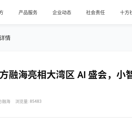
方
产品服务
企业动态
社会责任
十方
详情
融海亮相大湾区 AI 盛会，小智
方融海
浏览量: 85483