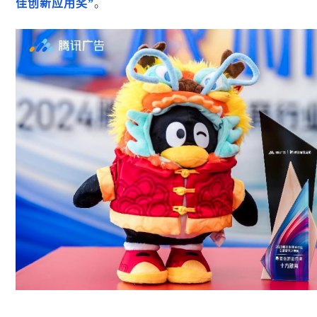
佳创新应用奖
”
。