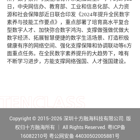
日，中央网信办、教育部、工业和信息化部、人力资
源和社会保障部近日联合印发《2024年提升全民数字
素养与技能工作要点》，重点部署了培育高水平复合
型数字人才、加快弥合数字鸿沟、支撑做强做优做大
数字经济、拓展智慧便捷的数字生活场景、打造积极
健康有序的网络空间、强化支撑保障和协调联动等6方
面重点任务。在全民数字素养提升的大趋势下，唯有
不断学习进步，方能支撑网络强国、人才强国建设。
Copyright © 2015-2026 深圳十方融海科技有限公司. 版
权归十方融海所有 ｜ All Rights Reserved. 粤ICP备
16082210号
粤公网安备 44030502005881号