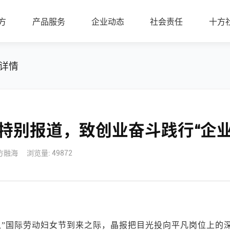
方
产品服务
企业动态
社会责任
十方
详情
报特别报道，致创业奋斗践行“企
方融海
浏览量: 49872
八”国际劳动妇女节到来之际，晶报把目光投向平凡岗位上的