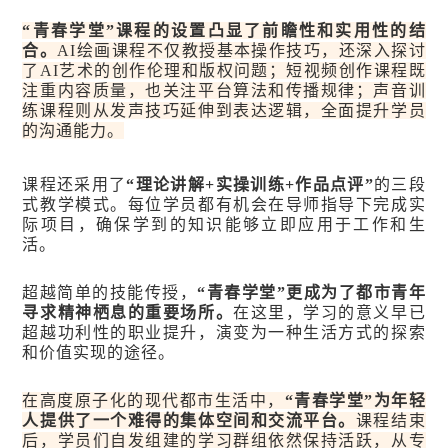
“青春学堂”课程的设置凸显了前瞻性和实用性的结
合。
AI绘画课程不仅教授基本操作技巧，还深入探讨
了AI艺术的创作伦理和版权问题；短视频创作课程既
注重内容质量，也关注平台算法和传播规律；声音训
练课程则从发声技巧延伸到表达逻辑，全面提升学员
的沟通能力。
课程还采用了
“理论讲解+实操训练+作品点评”
的三段
式教学模式。每位学员都有机会在导师指导下完成实
际项目，确保学到的知识能够立即应用于工作和生
活。
超越简单的技能传授，
“青春学堂”更成为了都市青年
寻求精神栖息的重要场所。
在这里，学习的意义早已
超越功利性的职业提升，演变为一种生活方式的探索
和价值实现的途径。
在高度原子化的现代都市生活中，
“青春学堂”为年轻
人提供了一个难得的集体空间和交流平台。
课程结束
后，学员们自发组建的学习群组依然保持活跃，从专