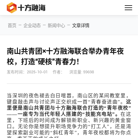
—
—
—
首页
企业动态
新闻中心
文章详情
南山共青团×十方融海联合举办青年夜
校，打造“硬核”青春力！
发布时间：
2025-10-01
作者：
浏览量: 59698
当深圳的夜色褪去白日喧嚣，南山区的某间教室里，
键盘敲击声与讨论声正交织成一首“青春奋进曲”。
这
里便是南山共青团与十方融海联合打造的“青年夜校”
——一座专为当代年轻人搭建的“技能充电站”。
在这
里，下班后的时间成为解锁新职业、新兴趣的黄金窗
口。无论你是想提升职场竞争力的“打工人”，还是渴
望探索副业可能的“斜杠青年”，青年夜校都将为你点