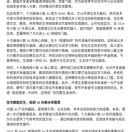
源，赋能开发者定制垂直领域应用；百度飞桨、华为昇思等平台也为中小企业提供
低成本技术接入方案，共同推动开源生态繁荣。
在此背景下，十方融海小智
AI 成为 WAIC 焦点。它以开源生态为基石，依托技术
开放与场景落地双轮驱动，既验证了开源模式对人机互动创新的赋能价值，也在情
感交互、教育、养老等民生领域探索出可复制的实践路径。公开信息显示，自 2024
年小智 AI 开源以来，其框架已衍生出教育机器人、医疗陪护、智能客服等 30 余类
应用，显著降低了大众进入 AI 领域的门槛。
十方融海小智
AI 的核心突破，在于 “软硬协同” 的开源操作系统架构。该系统以多
模态情感模型为基础，通过长期记忆与自学习机制，优化交互的实时性、拟人度与
稳定性。情感计算引擎可动态识别用户情绪，比如在家庭教育场景中感知儿童注意
力分散并自动切换互动方式；声纹识别与生物特征绑定技术捕捉用户声波频谱、节
奏等特征，生成唯一声纹 ID，既提升交互安全性，又支持个性化服务。
同时，十方融海将小智
AI 核心算法、硬件接口协议等关键模块开源，允许开发者基
于框架开发垂直应用：教育机构可依托情感计算引擎打造自适应学习系统，养老机
构利用声纹识别技术监测老人健康状态。这种模块化设计降低技术接入门槛，实现
从情感陪伴到民生服务的全场景覆盖。此外，开源生态推动技术标准统一与产业链
协同，硬件厂商可基于接口协议开发兼容设备，软件开发者专注垂直场景优化，形
成 “底层框架 - 中间件 - 应用层” 的完整生态闭环。
技术赋能民生，绘就
AI 向善未来图景
中国
AI 产业的崛起，是政策引导、企业创新、学术支持协同发力的成果。未来，需
进一步打破数据孤岛、技术壁垒与场景碎片化问题，十方融海小智 AI 的开放路径，
为行业提供了可参考的实践方向 —— 通过构建开放创新网络，实现技术突破与商业
落地的良性循环。
2025 年 WAIC 既是中国 AI 生态成熟度的集中展示，也是全球技术治理的重要对话