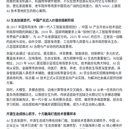
搭载的桌宠机器人、机器狗等硬件载体，不仅在技术层面实现实时交互与精准识
别，更在家庭教育、老年陪伴等场景中展现出广阔的应用潜力，成为 WAIC 上展现
AI 技术落地民生的核心案例。
AI 生态加速迭代，中国产业迈入价值创造新阶段
自
2017 年国务院发布《新一代人工智能发展规划》，中国 AI 产业开启从技术追赶
到局部领跑的跨越之路。2020 年，国家明确要求上海 “加快打造人工智能等领域的
世界级产业集群”，为 AI 产业发展锚定方向。2025 年 WAIC 的召开，正是这一战略
的延续与深化，由外交部、国家发改委、工信部等九部委与上海市政府联合主办，
凸显国家层面对 AI 治理与产业协同的高度重视。
本届大会通过
“会议论坛、展览展示、评奖赛事、智能体验、创新孵化” 多元形式，
覆盖技术研讨、应用落地、生态全链条，成为观察中国 AI 生态的重要窗口。与往届
相比，2025 年 WAIC 展览展示呈现应用场景多元化、技术融合化两大特征，AI 应
用从安防、金融等传统领域，向医疗、教育、养老、农业等民生场景深度渗透。具
身智能机器人承担手术辅助、康复训练等复杂任务，AI 农业系统实现精准种植与资
源高效利用，标志着 AI 技术正式从实验室走向产业实践，为解决社会痛点提供创新
方案。
同时，大模型、多模态感知、边缘计算等技术交叉融合，推动
AI 从单一任务执行向
复杂场景理解跃迁。以情感交互为例，传统语音助手因缺乏长期记忆与多模态理解
能力逐渐被淘汰，新一代小智 AI 系统整合语音、视觉、触觉等多维度数据，结合自
学习机制，动态感知用户情绪并调整回应策略，成为人机互动核心载体。
开源生态成核心抓手，十方融海打造技术普惠样本
AI 生态发展中，开源生态成为降低创新门槛、加速技术普惠的关键抓手。中国 AI
企业正从 “技术引进者” 向 “生态贡献者” 加速转型，十方融海将小智 AI 核心模块开