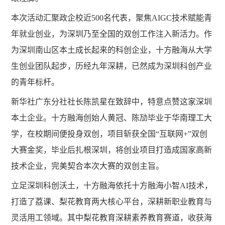
本次活动汇聚政企校近
500名代表，聚焦AIGC技术赋能青
年就业创业，为深圳乃至全国的双创工作注入新活力。作
为深圳南山区本土成长起来的科创企业，十方融海从大学
生创业团队起步，历经九年深耕，已然成为深圳科创产业
的青年标杆。
新华社广东分社社长陈凯星在致辞中，特意点赞这家深圳
本土企业。十方融海创始人黄冠、陈劢毕业于华南理工大
学，在校期间便投身双创，项目斩获全国
“互联网+”双创
大赛金奖，毕业后扎根深圳，将创业项目打造成国家高新
技术企业，完美契合本次大赛的双创主旨。
立足深圳科创沃土，十方融海依托十方融海小智
AI技术，
打造了荔课、梨花教育两大核心平台，深耕新职业教育与
灵活用工领域。其中梨花教育深耕素养教育赛道，收获海