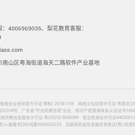
：4006969035、梨花教育客服：
0
lass.com
市南山区粤海街道海天二路软件产业基地
值电信业务经营许可证:粤B2-20181159
网络文化经营许可证:粤网文(2020
3318号
广东省“守合同重信用”企业
知识产权管理体系认证证书165IP2
网宗教信息服务许可证:粤(2023) 0000094
营业性演出许可证44030012
服备字[2024]第0305020223
互联网药品信息服务资格证(粤) 经营性-2