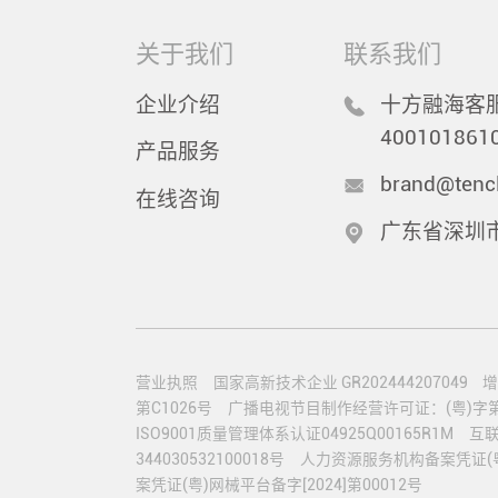
关于我们
联系我们
企业介绍
十方融海客服
400101861
产品服务
brand@tenc
在线咨询
广东省深圳
营业执照
国家高新技术企业 GR202444207049
增
第C1026号
广播电视节目制作经营许可证：(粤)字第0
ISO9001质量管理体系认证04925Q00165R1M
互联
344030532100018号
人力资源服务机构备案凭证(粤)人
案凭证(粤)网械平台备字[2024]第00012号