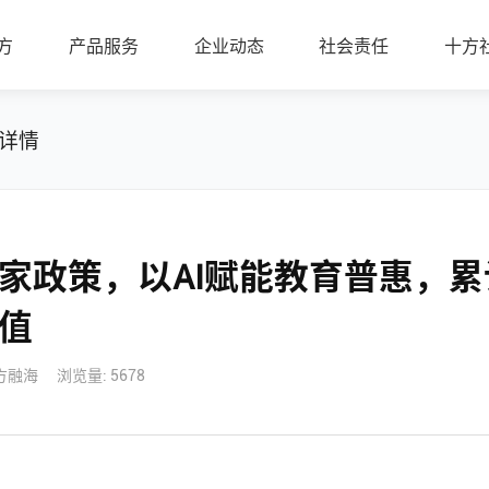
方
产品服务
企业动态
社会责任
十方
详情
家政策，以AI赋能教育普惠，累计
值
方融海
浏览量: 5678