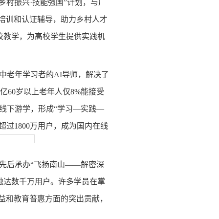
乡村振兴·技能强国”计划，与广
能培训和认证辅导，助力乡村人才
校教学，为高校学生提供实践机
中老年学习者的
AI导师，解决了
亿60岁以上老年人仅8%能接受
线下游学，形成“学习—实践—
超过1800万用户，成为国内在线
先后承办
“飞扬南山——解密深
计触达数千万用户。许多学员在掌
公益和教育普惠方面的突出贡献，