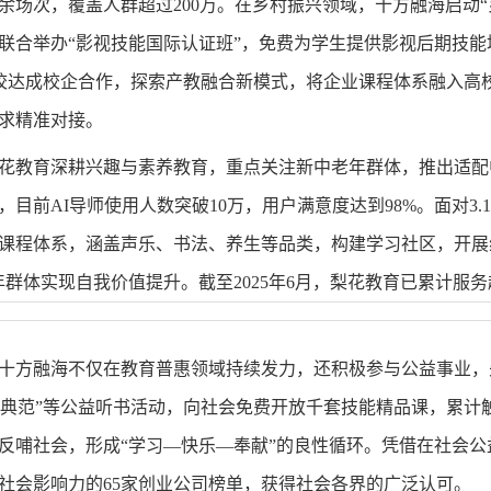
0余场次，覆盖人群超过200万。在乡村振兴领域，十方融海启动“
联合举办“影视技能国际认证班”，免费为学生提供影视后期技
高校达成校企合作，探索产教融合新模式，将企业课程体系融入高
求精准对接。
花教育深耕兴趣与素养教育，重点关注新中老年群体，推出适配
目前AI导师使用人数突破10万，用户满意度达到98%。面对3.1
课程体系，涵盖声乐、书法、养生等品类，构建学习社区，开展
群体实现自我价值提升。截至2025年6月，梨花教育已累计服务
十方融海不仅在教育普惠领域持续发力，还积极参与公益事业，
文明典范”等公益听书活动，向社会免费开放千套技能精品课，累
反哺社会，形成“学习—快乐—奉献”的良性循环。凭借在社会
社会影响力的65家创业公司榜单，获得社会各界的广泛认可。