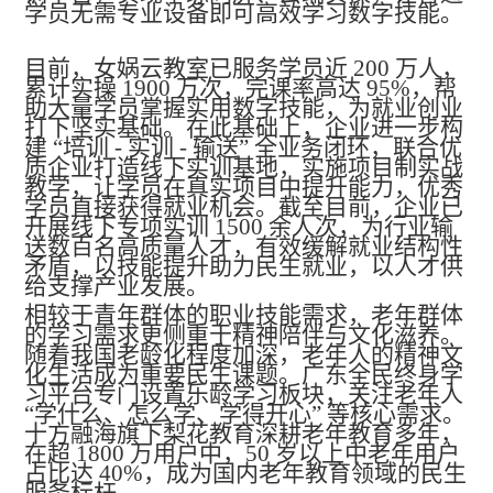
学员无需专业设备即可高效学习数字技能。
目前，女娲云教室已服务学员近
200 万人，
累计实操 1900 万次，完课率高达 95%，帮
助大量学员掌握实用数字技能，为就业创业
打下坚实基础。在此基础上，企业进一步构
建 “培训 - 实训 - 输送” 全业务闭环，联合优
质企业打造线下实训基地，实施项目制实战
教学，让学员在真实项目中提升能力，优秀
学员直接获得就业机会。截至目前，企业已
开展线下专项实训 1500 余人次，为行业输
送数百名高质量人才，有效缓解就业结构性
矛盾，以技能提升助力民生就业，以人才供
给支撑产业发展。
相较于青年群体的职业技能需求，老年群体
的学习需求更侧重于精神陪伴与文化滋养。
随着我国老龄化程度加深，老年人的精神文
化生活成为重要民生课题。广东全民终身学
习平台专门设置乐龄学习板块，关注老年人
“学什么、怎么学、学得开心” 等核心需求。
十方融海旗下梨花教育深耕老年教育多年，
在超 1800 万用户中，50 岁以上中老年用户
占比达 40%，成为国内老年教育领域的民生