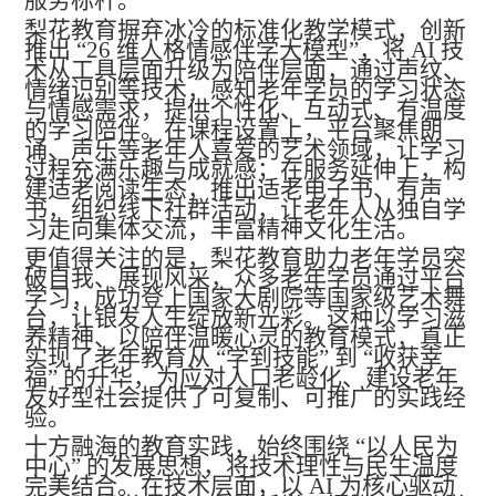
服务标杆。
梨花教育摒弃冰冷的标准化教学模式，创新
推出
“26 维人格情感伴学大模型”，将 AI 技
术从工具层面升级为陪伴层面，通过声纹、
情绪识别等技术，感知老年学员的学习状态
与情感需求，提供个性化、互动式、有温度
的学习陪伴。在课程设置上，平台聚焦朗
诵、声乐等老年人喜爱的艺术领域，让学习
过程充满乐趣与成就感；在服务延伸上，构
建适老阅读生态，推出适老电子书、有声
书，组织线下社群活动，让老年人从独自学
习走向集体交流，丰富精神文化生活。
更值得关注的是，梨花教育助力老年学员突
破自我、展现风采，众多老年学员通过平台
学习，成功登上国家大剧院等国家级艺术舞
台，让银发人生绽放新光彩。这种以学习滋
养精神、以陪伴温暖心灵的教育模式，真正
实现了老年教育从
“学到技能” 到 “收获幸
福” 的升华，为应对人口老龄化、建设老年
友好型社会提供了可复制、可推广的实践经
验。
十方融海的教育实践，始终围绕
“以人民为
中心” 的发展思想，将技术理性与民生温度
完美结合。在技术层面，以 AI 为核心驱动