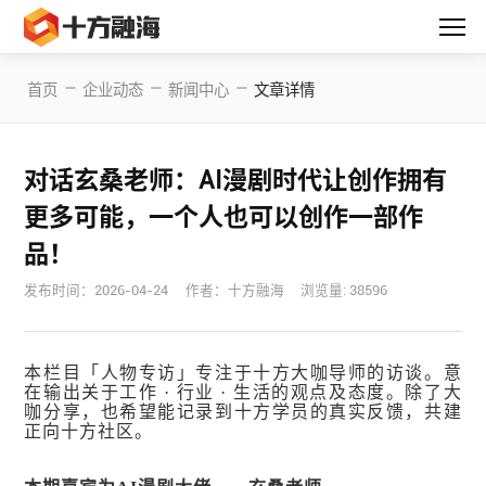
—
—
—
首页
企业动态
新闻中心
文章详情
对话玄桑老师：AI漫剧时代让创作拥有
更多可能，一个人也可以创作一部作
品！
发布时间：
2026-04-24
作者：十方融海
浏览量: 38596
本栏目「人物专访」专注于十方大咖导师的访谈。意
在输出关于工作 · 行业 · 生活的观点及态度。除了大
咖分享，也希望能记录到十方学员的真实反馈，共建
正向十方社区。