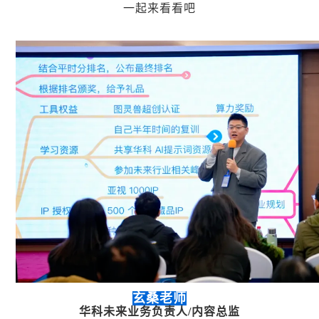
一起来看看吧
玄桑老师
华科未来
业务负责人/内容总监