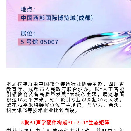
本届教装展由中国教育装备行业协会主办，四川省
教育厅、成都市人民政府联合承办，以“人工智能
引领教育装备高质量发展”为核心主题，展览总面
积达18万平方米，预计吸引专业观众超20万人次。
梨花72平米特装展位位于主场馆，与华为、希沃、
科大讯飞等技术企业比邻而设。
8款AI声学硬件构成“1+2+3”生态矩阵
梨花此次集中亮相的硬件共计8款，并非单品组