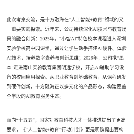
此次考察交流，是十方融海在
“
人工智能
+教育
”
领域的又
一重要实践
探索
。近年来，公司持续深化
AI技术与教育场
景的融合创新：2025年，
“
小智
AI
”
特色校本课程进入深圳
实验学校高中园课堂，通过让学生动手搭建
AI硬件、体验
AI技术，培养数字素养与创新思维；
2026
年，公司携
“墨
本”
走进南山实验教育集团明远学校，开启
AI辅助学习设
备的校园应用探索。从职业教育到基础教育，从课程研发
到硬件创新，十方融海正以多元化的产品形态，构建覆盖
全学段的AI教育服务生态。
面向
“
十五五
”
，国家对教育科技人才一体推进提出了更高
要求，《
“
人工智能
+教育
”
行动计划》
更是
明确提出要构