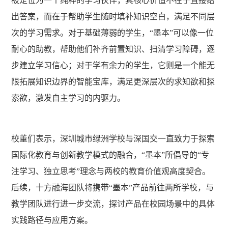
被定位为一个纯粹的学习伙伴，其核心价值不在于直接给
出答案，而在于帮助学生随时填补知识空白，满足不同层
次的学习需求。对于基础薄弱的学生，
“墨本”
可以像一位
耐心的助教，帮助他们补齐前置知识、扫清学习障碍，逐
步建立学习信心；对于学有余力的学生，它则是一个能无
限拓展知识边界的智能宝库，满足更深层次的求知欲和探
索欲，激发自主学习的内驱力。
校董们
表示
，深圳城市绿洲学校与深国交一直致力于探索
国际化教育与创新教学模式的融合，
“
墨本
”
所倡导的
“
专
注学习、独立思考
”
理念与两校的教育价值观高度契合。
后续，十方融海团队将携带
“墨本”
产品前往两所学校，与
教学团队进行进一步交流，探讨产品在校园场景中的具体
实践路径与应用方案。