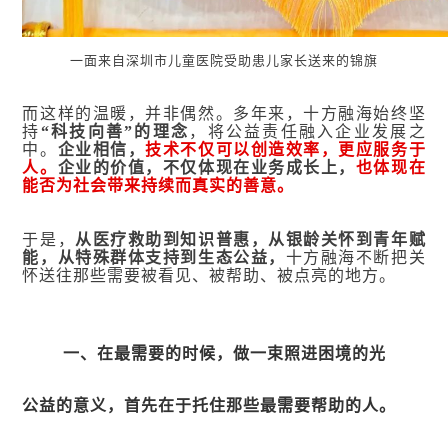
一面来自深圳市儿童医院受助患儿家长送来的锦旗
而这样的温暖，并非偶然。多年来，十方融海始终坚
持
“科技向善”的理念
，将公益责任融入企业发展之
中。
企业相信，
技术不仅可以创造效率，更应服务于
人。
企业的价值，不仅体现在业务成长上，
也体现在
能否为社会带来持续而真实的善意。
于是，
从医疗救助到知识普惠，从银龄关怀到青年赋
能，从特殊群体支持到生态公益，
十方融海不断把关
怀送往那些需要被看见、被帮助、被点亮的地方。
一
、
在最需要的时候，做一束照进困境的光
公益的意义，首先在于托住那些最需要帮助的人。