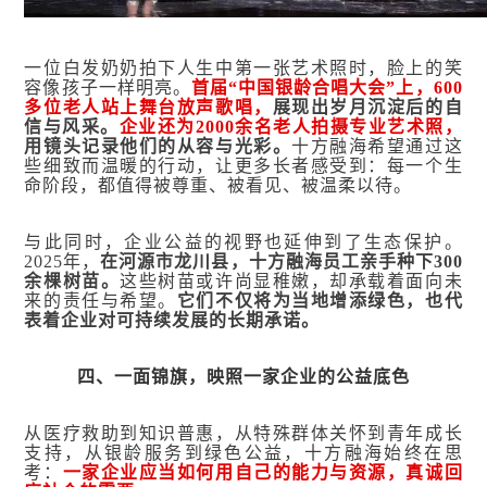
一位白发奶奶拍下人生中第一张艺术照时，脸上的笑
容像孩子一样明亮。
首届“中国银龄合唱大会”上，600
多位老人站上舞台放声歌唱，
展现出岁月沉淀后的自
信与风采。
企业还为2000余名老人拍摄专业艺术照，
用镜头记录他们的从容与光彩。
十方融海希望通过这
些细致而温暖的行动，让更多长者感受到：每一个生
命阶段，都值得被尊重、被看见、被温柔以待。
与此同时，企业公益的视野也延伸到了生态保护。
2025年，
在河源市龙川县，十方融海员工亲手种下300
余棵树苗。
这些树苗或许尚显稚嫩，却承载着面向未
来的责任与希望。
它们不仅将为当地增添绿色，也代
表着企业对可持续发展的长期承诺。
四
、
一面锦旗，映照一家企业的公益底色
从医疗救助到知识普惠，从特殊群体关怀到青年成长
支持，从银龄服务到绿色公益，十方融海始终在思
考：
一家企业应当如何用自己的能力与资源，真诚回