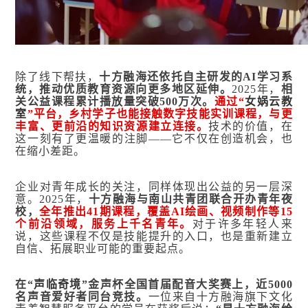
除了线下帮扶，
十方融海还依托自主研发的AI学习系
统，推动优质教育资源向更多地区延伸。
2025年，
相
关公益课程累计播放量突破500万次。
通过“
女娲云教
室
”平台，乡村学子也能接触数字技能实训课程，与更
丰富、更前沿的知识资源建立连接。
技术的价值，在
这一刻有了更温暖的注脚——它不仅在创造机会，也
在缩小差距。
企业对青年成长的关注，同样体现出公益的另一层深
意。2025年，
十方融海与南山共青团联合开办青年夜
校，
全年推出41期课程，覆盖AI绘画、视频制作等15
个前沿领域，服务上千名青年。
对于许多年轻人来
说，这些课程不仅是技能提升的入口，也是重新建立
自信、拓展职业可能的重要起点。
在“
声临奇境
”金声杯全国首届配音大奖赛上，近5000
名声音爱好者同台竞技。
一位来自十方融海旗下文化