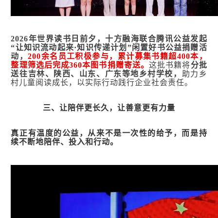
2026年世界读书日前夕，十方融海联合腾讯公益发起
“让知识流动起来·知识传递计划”闲置好书公益捐赠活
动，
200余名员工积极参与，累计募集书籍超400本，
整理筛选后完成360本图书捐赠寄送。
这批书籍将
分批
送往吉林、陕西、山东、广东等地乡村学校，
助力乡
村儿童阅读成长，以实际行动践行企业社会责任。
三
、
让陪伴更长久，让善意更有力量
真正有温度的公益，从来不是一次性的给予，而是持
续不断地陪伴、投入和行动。