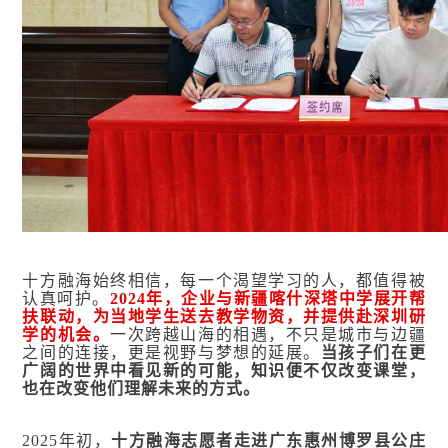
十方融海始终相信，每一个渴望学习的人，都值得被
认真呵护。
2024年，企业与新疆喀什深塔中学展开帮
扶联动，为当地学生送去教学物资，并提供赴深圳研
学的机会。
一次跨越山海的相遇，不只是城市与边疆
之间的连接，更是视野与梦想的延展。
当孩子们在更
广阔的世界中看见新的可能，知识便不仅改变课堂，
也在改变他们理解未来的方式。
2025年初，
十方融海志愿者走进广东惠州博罗县公庄