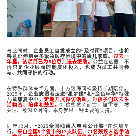
与此同时，
企业员工自发成立的“及时雨”项目，也将
善意延伸到更多紧急医疗困境中的患儿家庭。
过去一
年里，该项目已为6位患儿送去援助。
公益在这里，
不
再只是企业层面的制度化投入，也成为员工共同参
与、共同守护的行动。
在特殊群体关怀方面，十方融海同样坚持长期陪伴。
2025年，
企业志愿者走进“
星梦缘
”和“金色年华”特殊
儿童康复中心，
定期开展探访活动，为孩子们送去生
活物资、陪伴和鼓励。
对这些孩子而言，被需要、被
关注、被温柔对待，本身就是一种重要的支持。
同年12月，
“2025全国残疾人电竞公开赛”
在深圳举
行。
来自全国9个省市的12支队伍、71名残疾人选手站