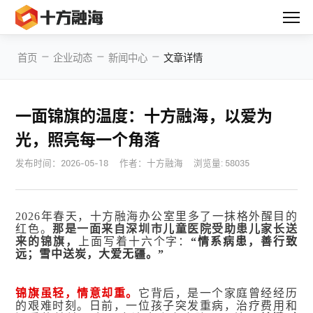
—
—
—
首页
企业动态
新闻中心
文章详情
一面锦旗的温度：十方融海，以爱为
光，照亮每一个角落
发布时间：
2026-05-18
作者：十方融海
浏览量: 58035
2026年春天，十方融海办公室里多了一抹格外醒目的
红色。
那是一面来自深圳市儿童医院受助患儿家长送
来的锦旗，
上面写着十六个字：
“情系病患，善行致
远；雪中送炭，大爱无疆。”
锦旗虽轻，情意却重。
它背后，是一个家庭曾经经历
的艰难时刻。日前，一位孩子突发重病，治疗费用和