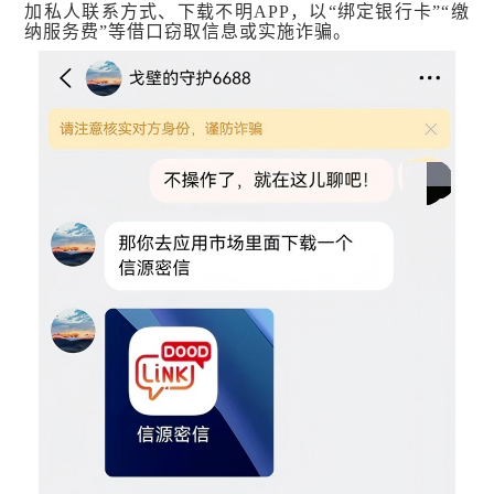
加私人联系方式、下载不明APP，以“绑定银行卡”“缴
纳服务费”等借口窃取信息或实施诈骗。