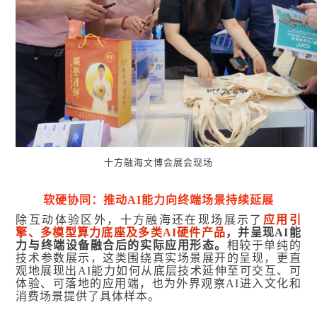
十方融海文博会展会现场
软硬协同：推动AI能力向终端场景持续延展
除互动体验区外，十方融海还在现场展示了
应用引
擎、多模型算力底座及多类AI硬件产品
，并呈现AI能
力与终端设备融合后的实际应用形态。
相较于单纯的
技术参数展示，这类围绕真实场景展开的呈现，更直
观地展现出AI能力如何从底层技术延伸至可交互、可
体验、可落地的应用端，也为外界观察AI进入文化和
消费场景提供了具体样本。