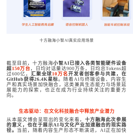
十方融海小智AI真实应用场景
截至目前，十方融海
小智AI已接入各类智能硬件设备
超
150万台
，日均对话量达900万条，日均总
Tokens
超
过600亿，
汇聚全球
10万名
开发者创客参与共建，在
GitHub获得26.4K星标
。随着AI与终端设备、内容生
产和真实场景加快融合，这类兼具生态能力与场景延
展能力的探索，也正在成为行业持续关注的重要方
向。
生态驱动：在文化科技融合中释放产业潜力
从本届文博会呈现出的变化来看，
十方融海此次参展
的意义，也在于展示AI与文化产业加速融合的现实路
径。
当前，随着内容生产形态不断演进，AI正在加快