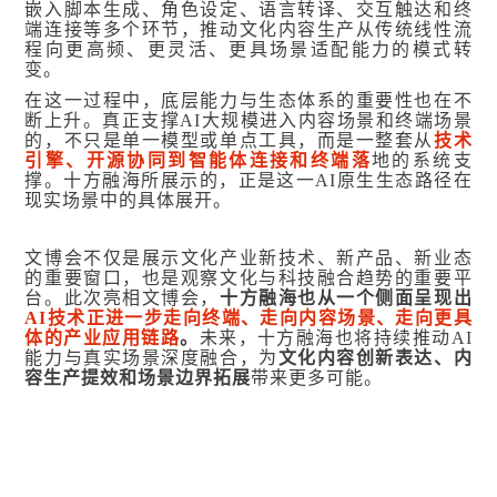
嵌入脚本生成、角色设定、语言转译、交互触达和终
端连接等多个环节，推动文化内容生产从传统线性流
程向更高频、更灵活、更具场景适配能力的模式转
变。
在这一过程中，底层能力与生态体系的重要性也在不
断上升。真正支撑AI大规模进入内容场景和终端场景
的，不只是单一模型或单点工具，而是一整套从
技术
引擎、开源协同到智能体连接和终端落
地的系统支
撑。十方融海所展示的，正是这一AI原生生态路径在
现实场景中的具体展开。
文博会不仅是展示文化产业新技术、新产品、新业态
的重要窗口，也是观察文化与科技融合趋势的重要平
台。此次亮相文博会，
十方融海也从一个侧面呈现出
AI技术正进一步走向终端、走向内容场景、走向更具
体的产业应用链路
。
未来，十方融海也将持续推动AI
能力与真实场景深度融合，为
文化内容创新表达、内
容生产提效和场景边界拓展
带来更多可能。