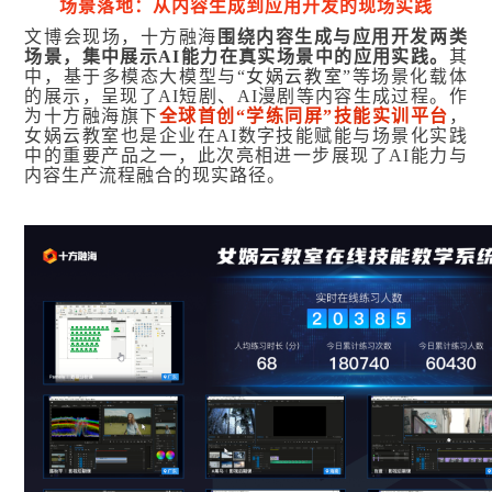
场景落地：从内容生成到应用开发的现场实践
文博会现场，十方融海
围绕内容生成与应用开发两类
场景，集中展示AI能力在真实场景中的应用实践。
其
中，基于多模态大模型与“
女娲云教室
”等场景化载体
的展示，呈现了AI短剧、AI漫剧等内容生成过程。作
为十方融海旗下
全球首创“学练同屏”技能实训平台
，
女娲云教室也是企业在AI数字技能赋能与场景化实践
中的重要产品之一，此次亮相进一步展现了AI能力与
内容生产流程融合的现实路径。