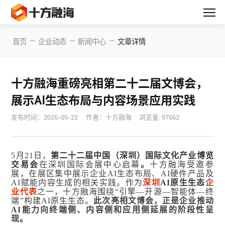
—
—
—
首页
企业动态
新闻中心
文章详情
十方融海重磅亮相第二十二届文博会，
展示AI生态布局与内容场景应用实践
发布时间：
2026-05-22
作者：十方融海
浏览量: 97662
5月21日，
第二十二届中国（深圳）国际文化产业博览
交易会
在深圳国际会展中心启幕
。
十方融海受邀参
展，在展区集中展示企业AI生态布局、AI硬件产品及
AI赋能内容生成的相关实践。作为
深圳
AI原生生态
企
业代表
之一，十方融海围绕“引擎—开源—智能体—终
端”构建AI原生生态。
此次亮相文博会，正是企业推动
AI能力向终端侧、内容侧和应用侧延展的阶段性呈
现。