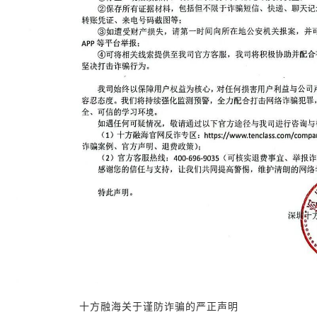
十方融海关于谨防诈骗的严正声明