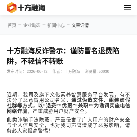
—
—
—
首页
企业动态
新闻中心
文章详情
十方融海反诈警示：谨防冒名退费陷
阱，不轻信不转账
发布时间：
2026-06-12
作者：十方融海
浏览量: 50930
近期，我司及旗下文化素养智慧服务平台发现，有不
法分子恶意冒用公司名义，
通过伪造文件、组建虚假
社群等方式，以“退费”“优惠”“兼职*”为诱饵实施电信
网络诈骗
，严重威胁用户财产安全。
此类诈骗手法隐蔽，严重侵害了广大用户的财产安全
与个人信息安全，也对我司声誉造成了恶劣影响，请
务必大家提高警惕！