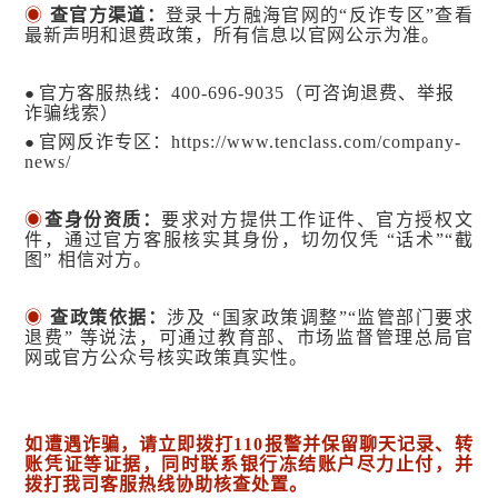
◉
查官方渠道：
登录十方融海官网的“反诈专区”查看
最新声明和退费政策，所有信息以官网公示为准。
官方客服热线：400-696-9035（可咨询退费、举报
●
诈骗线索）
官网反诈专区：https://www.tenclass.com/company-
●
news/
◉
查身份资质：
要求对方提供工作证件、官方授权文
件，通过官方客服核实其身份，切勿仅凭 “话术”“截
图” 相信对方。
◉
查政策依据：
涉及 “国家政策调整”“监管部门要求
退费” 等说法，可通过教育部、市场监督管理总局官
网或官方公众号核实政策真实性。
如遭遇诈骗，请立即拨打110报警并保留聊天记录、转
账凭证等证据，同时联系银行冻结账户尽力止付，并
拨打我司客服热线协助核查处置。