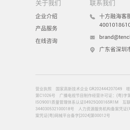
关于我们
联系我们
企业介绍
十方融海客服
400101861
产品服务
brand@tenc
在线咨询
广东省深圳
营业执照
国家高新技术企业 GR202444207049
增
第C1026号
广播电视节目制作经营许可证：(粤)字第0
ISO9001质量管理体系认证04925Q00165R1M
互联
344030532100018号
人力资源服务机构备案凭证(粤)人
案凭证(粤)网械平台备字[2024]第00012号