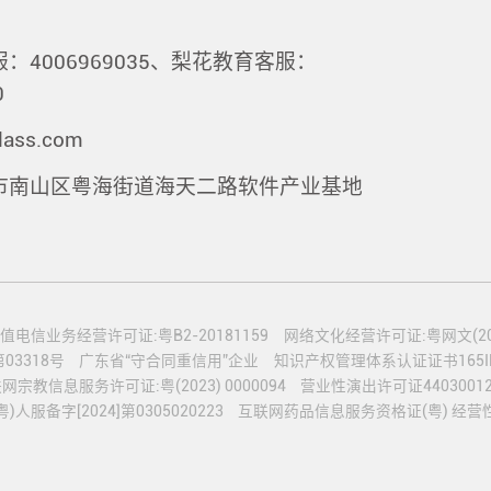
：4006969035、梨花教育客服：
0
lass.com
市南山区粤海街道海天二路软件产业基地
值电信业务经营许可证:粤B2-20181159
网络文化经营许可证:粤网文(2020
3318号
广东省“守合同重信用”企业
知识产权管理体系认证证书165IP2
网宗教信息服务许可证:粤(2023) 0000094
营业性演出许可证44030012
服备字[2024]第0305020223
互联网药品信息服务资格证(粤) 经营性-2