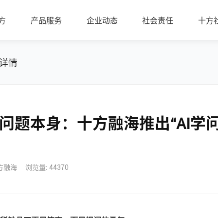
方
产品服务
企业动态
社会责任
十方
详情
问题本身：十方融海推出“AI学
方融海
浏览量: 44370